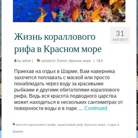
31
Жизнь кораллового
AUG 2017
рифа в Красном море
by
admin
|
posted in:
Египет
,
Красное море
|
0
Приехав на отдых в Шарме, Вам наверняка
захочется поплавать с маской или просто
понаблюдать через воду за красивыми
рыбками и другими обитателями кораллового
рифа. Ведь вся красота подводного царства
может находиться в нескольких сантиметрах от
поверхности воды и в паре …
Continued
жители кораллового рифа
,
коралловый риф
,
Красное море
,
отдых в
Шарме