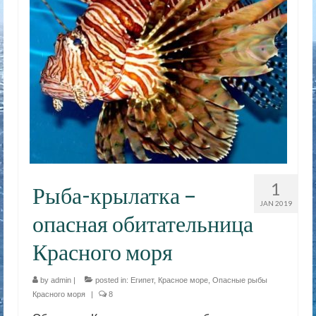
1
Рыба-крылатка –
JAN 2019
опасная обитательница
Красного моря
by
admin
|
posted in:
Египет
,
Красное море
,
Опасные рыбы
Красного моря
|
8