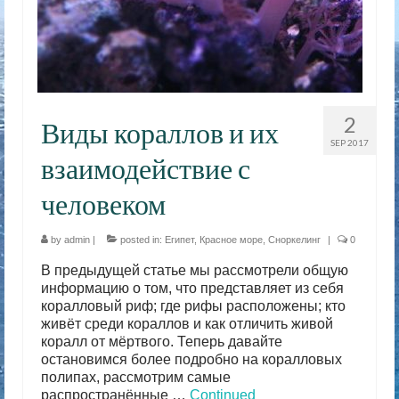
2
Виды кораллов и их
SEP 2017
взаимодействие с
человеком
by
admin
|
posted in:
Египет
,
Красное море
,
Сноркелинг
|
0
В предыдущей статье мы рассмотрели общую
информацию о том, что представляет из себя
коралловый риф; где рифы расположены; кто
живёт среди кораллов и как отличить живой
коралл от мёртвого. Теперь давайте
остановимся более подробно на коралловых
полипах, рассмотрим самые
распространённые …
Continued