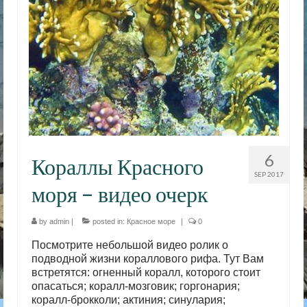
6
Кораллы Красного
SEP 2017
моря – видео очерк
by
admin
|
posted in:
Красное море
|
0
Посмотрите небольшой видео ролик о
подводной жизни кораллового рифа. Тут Вам
встретятся: огненный коралл, которого стоит
опасаться; коралл-мозговик; горгонария;
коралл-брокколи; актиния; синулария;