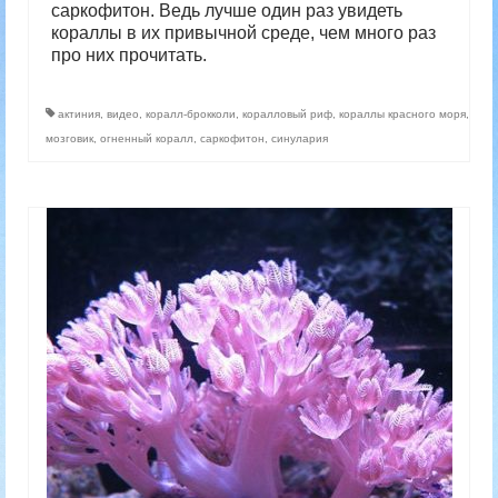
саркофитон. Ведь лучше один раз увидеть
кораллы в их привычной среде, чем много раз
про них прочитать.
актиния
,
видео
,
коралл-брокколи
,
коралловый риф
,
кораллы красного моря
,
мозговик
,
огненный коралл
,
саркофитон
,
синулария