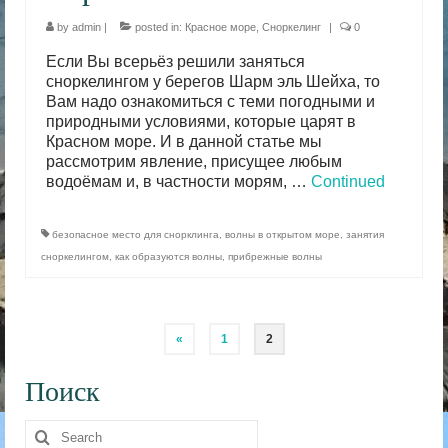
by
admin
|
posted in:
Красное море
,
Сноркелинг
|
0
Если Вы всерьёз решили заняться
сноркелингом у берегов Шарм эль Шейха, то
Вам надо ознакомиться с теми погодными и
природными условиями, которые царят в
Красном море. И в данной статье мы
рассмотрим явление, присущее любым
водоёмам и, в частности морям, …
Continued
безопасное место для снорклинга
,
волны в открытом море
,
занятия
сноркелингом
,
как образуются волны
,
прибрежные волны
Posts
«
1
2
pagination
Поиск
Search