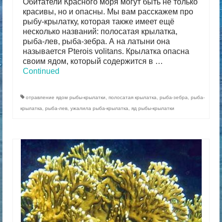
Обитатели Красного моря могут быть не только
красивы, но и опасны. Мы вам расскажем про
рыбу-крылатку, которая также имеет ещё
несколько названий: полосатая крылатка,
рыба-лев, рыба-зебра. А на латыни она
называется Pterois volitans. Крылатка опасна
своим ядом, который содержится в …
Continued
отравление ядом рыбы-крылатки
,
полосатая крылатка
,
рыба-зебра
,
рыба-
крылатка
,
рыба-лев
,
ужалила рыба-крылатка
,
яд рыбы-крылатки