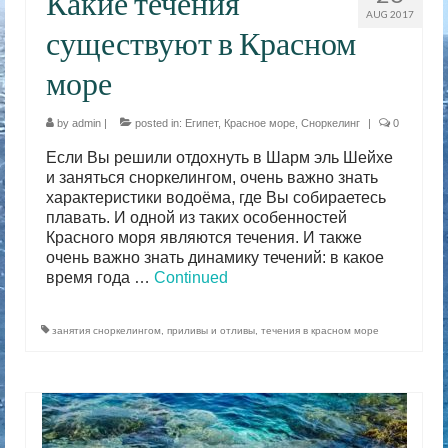
Какие течения
AUG 2017
существуют в Красном
море
by
admin
|
posted in:
Египет
,
Красное море
,
Сноркелинг
|
0
Если Вы решили отдохнуть в Шарм эль Шейхе
и заняться сноркелингом, очень важно знать
характеристики водоёма, где Вы собираетесь
плавать. И одной из таких особенностей
Красного моря являются течения. И также
очень важно знать динамику течений: в какое
время года …
Continued
занятия сноркелингом
,
приливы и отливы
,
течения в красном море