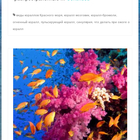
виды кораллов Красного моря
,
коралл мозговик
,
коралл-брокколи
,
огненный коралл
,
пульсирующий коралл
,
синулярия
,
что делать при ожоге о
коралл