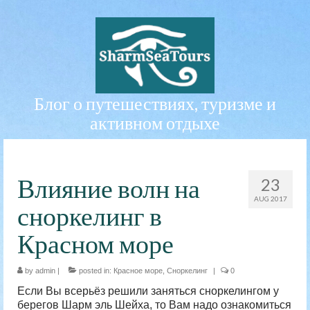
Блог о путешествиях, туризме и
активном отдыхе
Влияние волн на
23
AUG 2017
сноркелинг в
Красном море
by
admin
|
posted in:
Красное море
,
Сноркелинг
|
0
Если Вы всерьёз решили заняться сноркелингом у
берегов Шарм эль Шейха, то Вам надо ознакомиться