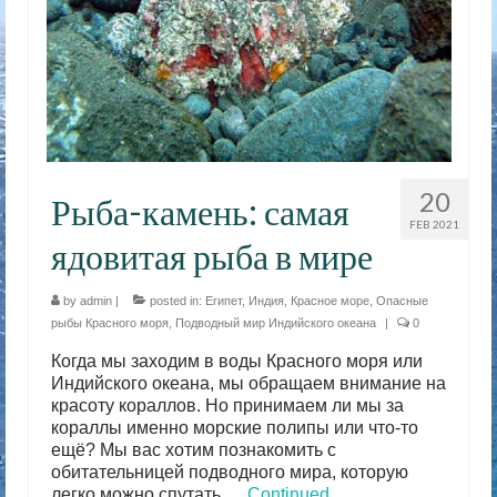
20
Рыба-камень: самая
FEB 2021
ядовитая рыба в мире
by
admin
|
posted in:
Египет
,
Индия
,
Красное море
,
Опасные
рыбы Красного моря
,
Подводный мир Индийского океана
|
0
Когда мы заходим в воды Красного моря или
Индийского океана, мы обращаем внимание на
красоту кораллов. Но принимаем ли мы за
кораллы именно морские полипы или что-то
ещё? Мы вас хотим познакомить с
обитательницей подводного мира, которую
легко можно спутать …
Continued