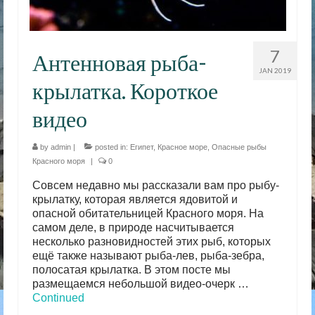
7
Антенновая рыба-
JAN 2019
крылатка. Короткое
видео
by
admin
|
posted in:
Египет
,
Красное море
,
Опасные рыбы
Красного моря
|
0
Совсем недавно мы рассказали вам про рыбу-
крылатку, которая является ядовитой и
опасной обитательницей Красного моря. На
самом деле, в природе насчитывается
несколько разновидностей этих рыб, которых
ещё также называют рыба-лев, рыба-зебра,
полосатая крылатка. В этом посте мы
размещаемся небольшой видео-очерк …
Continued