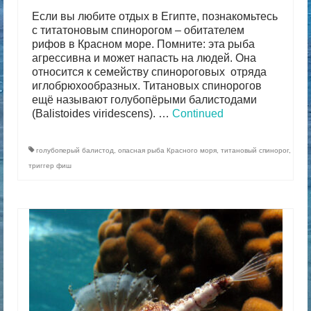
Если вы любите отдых в Египте, познакомьтесь
с титатоновым спинорогом – обитателем
рифов в Красном море. Помните: эта рыба
агрессивна и может напасть на людей. Она
относится к семейству спинороговых отряда
иглобрюхообразных. Титановых спинорогов
ещё называют голубопёрыми балистодами
(Balistoides viridescens). …
Continued
голубоперый балистод
,
опасная рыба Красного моря
,
титановый спинорог
,
триггер фиш