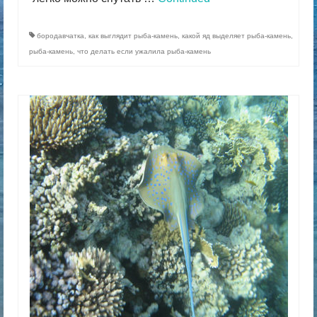
бородавчатка
,
как выглядит рыба-камень
,
какой яд выделяет рыба-камень
,
рыба-камень
,
что делать если ужалила рыба-камень