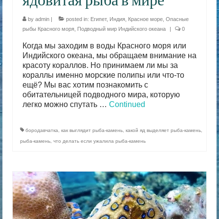
by
admin
|
posted in:
Египет
,
Индия
,
Красное море
,
Опасные
рыбы Красного моря
,
Подводный мир Индийского океана
|
0
Когда мы заходим в воды Красного моря или
Индийского океана, мы обращаем внимание на
красоту кораллов. Но принимаем ли мы за
кораллы именно морские полипы или что-то
ещё? Мы вас хотим познакомить с
обитательницей подводного мира, которую
легко можно спутать …
Continued
бородавчатка
,
как выглядит рыба-камень
,
какой яд выделяет рыба-камень
,
рыба-камень
,
что делать если ужалила рыба-камень