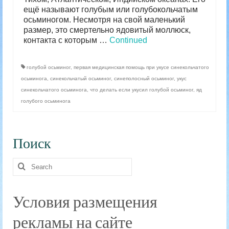
ещё называют голубым или голубокольчатым
осьминогом. Несмотря на свой маленький
размер, это смертельно ядовитый моллюск,
контакта с которым …
Continued
голубой осьминог
,
первая медицинская помощь при укусе синекольчатого
осьминога
,
синекольчатый осьминог
,
синеполосный осьминог
,
укус
синекольчатого осьминога
,
что делать если укусил голубой осьминог
,
яд
голубого осьминога
Поиск
Search
for:
Условия размещения
рекламы на сайте