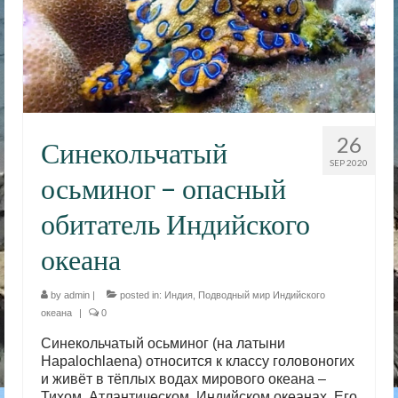
26
Синекольчатый
SEP 2020
осьминог – опасный
обитатель Индийского
океана
by
admin
|
posted in:
Индия
,
Подводный мир Индийского
океана
|
0
Синекольчатый осьминог (на латыни
Hapalochlaena) относится к классу головоногих
и живёт в тёплых водах мирового океана –
Тихом, Атлантическом, Индийском океанах. Его