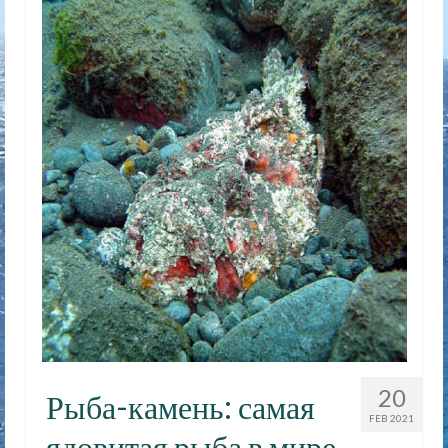
20
Рыба-камень: самая
FEB 2021
ядовитая рыба в мире