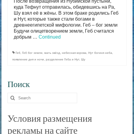
После возвращения из Нубийской пустыни,
куда Тефнут отправилась, обидевшись на Ра,
Шу взял её в жёны. В этом браке родились Геб
и Нут, которые также стали богами в
древнеегипетской мифологии. Геб – бог земли
Будучи олицетворением земли, Геб считался
добрым …
Continued
Геб
,
Геб бог земли
,
мать звёзд
,
небесная корова
,
Нут богиня неба
,
появление дня и ночи
,
разделение Геба и Нут
,
Шу
Поиск
Search
for:
Условия размещения
рекламы на сайте