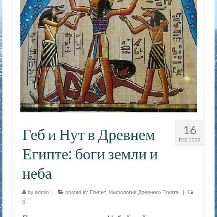
16
Геб и Нут в Древнем
DEC 2020
Египте: боги земли и
неба
by
admin
|
posted in:
Египет
,
Мифология Древнего Египта
|
0