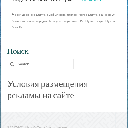
боги Древнего Египта
,
змей Эпофис
,
пантеон богов Египта
,
Ра
,
Тефнут
богиня мирового порядка
,
Тефнут поссорилась с Ра
,
Шу бог ветра
,
Шу спас
бога Ра
Поиск
Search
for:
Условия размещения
рекламы на сайте
© 2017-2024 ШармСиТурс - блог о туризме