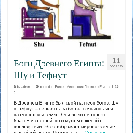
11
Боги Древнего Египта:
DEC 2020
Шу и Тефнут
by
admin
|
posted in:
Египет
,
Мифология Древнего Египта
|
0
В Древнем Египте был свой пантеон богов. Шу
и Тефнут – первая пара богов, появившаяся
на египетской земле. Они были не только
братом и сестрой, но и мужем и женой в
последствии. Это отображает мировоззрение
людей той эпохи. Потому как …
Continued