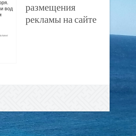
оря.
размещения
ми вод
м
рекламы на сайте
келинг