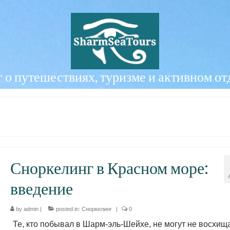
 о путешествиях, туризме и активном о
Сноркелинг в Красном море:
введение
by
admin
|
posted in:
Сноркелинг
|
0
Те, кто побывал в Шарм-эль-Шейхе, не могут не восхищ