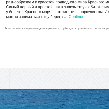
разнообразием и красотой подводного мира Красного м
Самый первый и простой шаг к знакомству с обитателя
у берегов Красного моря – это занятия сноркелингом. И
можно заниматься как у берега …
Continued
ласты
,
маска
,
снаряжение для сноркелинга
,
трубка для сноркелинга
,
что такое снор