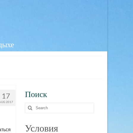
тдыхе
Поиск
17
AUG 2017
Search
for:
Условия
аться