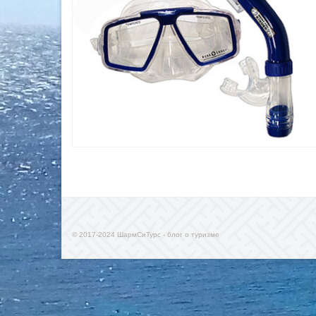
© 2017-2024 ШармСиТурс - блог о туризме