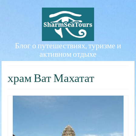
Блог о путешествиях, туризме и
активном отдыхе
храм Ват Махатат