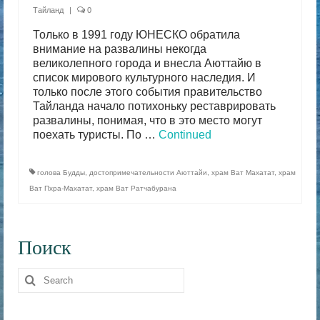
Тайланд
|
0
Только в 1991 году ЮНЕСКО обратила
внимание на развалины некогда
великолепного города и внесла Аюттайю в
список мирового культурного наследия. И
только после этого события правительство
Тайланда начало потихоньку реставрировать
развалины, понимая, что в это место могут
поехать туристы. По …
Continued
голова Будды
,
достопримечательности Аюттайи
,
храм Ват Махатат
,
храм
Ват Пхра-Махатат
,
храм Ват Ратчабурана
Поиск
Search
for: