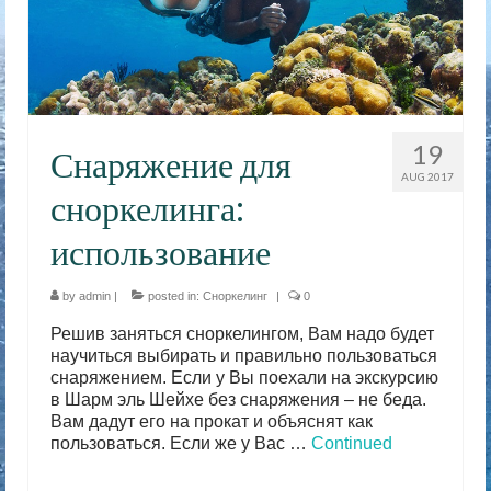
19
Снаряжение для
AUG 2017
сноркелинга:
использование
by
admin
|
posted in:
Сноркелинг
|
0
Решив заняться сноркелингом, Вам надо будет
научиться выбирать и правильно пользоваться
снаряжением. Если у Вы поехали на экскурсию
в Шарм эль Шейхе без снаряжения – не беда.
Вам дадут его на прокат и объяснят как
пользоваться. Если же у Вас …
Continued