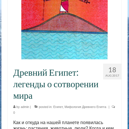
18
Древний Египет:
AUG 2017
легенды о сотворении
мира
by
admin
|
posted in:
Египет
,
Мифология Древнего Египта
|
0
Как и откуда на нашей планете появилась
жизнь: растения, животные, люди? Когда и кем