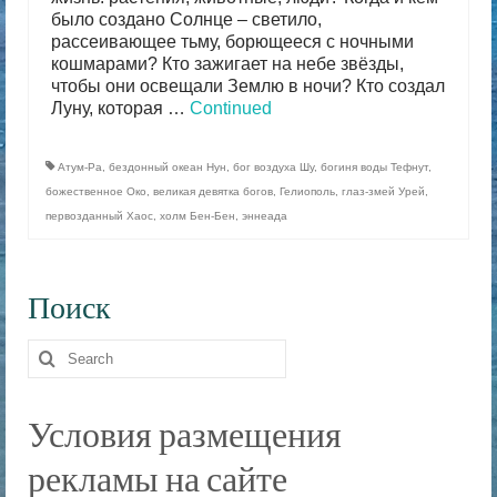
было создано Солнце – светило,
рассеивающее тьму, борющееся с ночными
кошмарами? Кто зажигает на небе звёзды,
чтобы они освещали Землю в ночи? Кто создал
Луну, которая …
Continued
Атум-Ра
,
бездонный океан Нун
,
бог воздуха Шу
,
богиня воды Тефнут
,
божественное Око
,
великая девятка богов
,
Гелиополь
,
глаз-змей Урей
,
первозданный Хаос
,
холм Бен-Бен
,
эннеада
Поиск
Search
for:
Условия размещения
рекламы на сайте