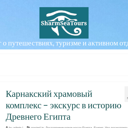
 о путешествиях, туризме и активном о
Карнакский храмовый
комплекс – экскурс в историю
Древнего Египта
by
admin
|
posted in:
Достопримечательности Египта
,
Египет
,
Что посмотреть