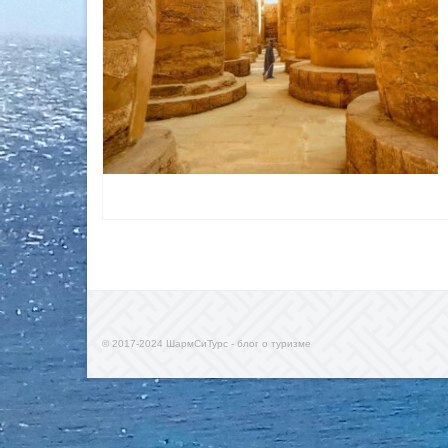
© 2017-2024 ШармСиТурс - блог о туризме