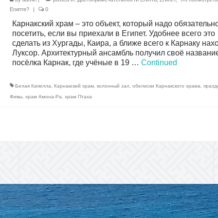
Египте?
|
0
Карнакский храм – это объект, который надо обязательн
посетить, если вы приехали в Египет. Удобнее всего это
сделать из Хургады, Каира, а ближе всего к Карнаку нах
Луксор. Архитектурный ансамбль получил своё название
посёлка Карнак, где учёные в 19 …
Continued
Белая Капелла
,
Карнакский храм
,
колонный зал
,
обелиски Карнакского храма
,
празд
Фивы
,
храм Амона-Ра
,
храм Птаха