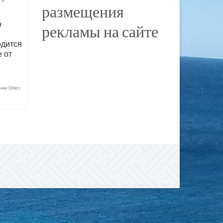
размещения
о
рекламы на сайте
одится
 от
ник Опет
,