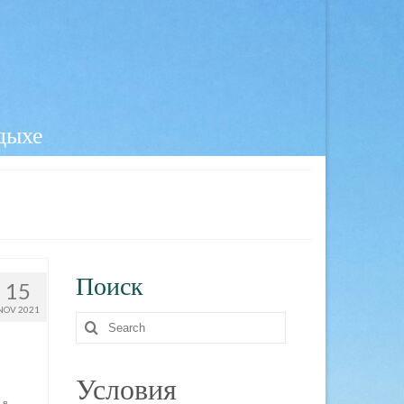
тдыхе
Поиск
15
NOV 2021
Search
for:
Условия
 в