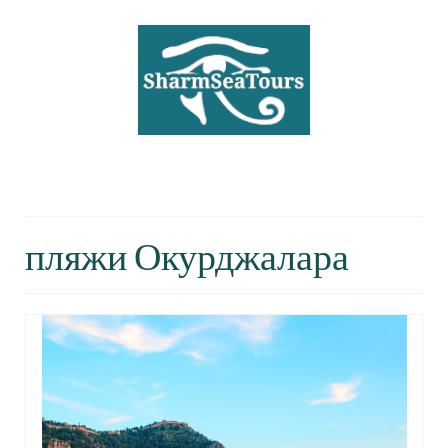
Блог о путешествиях, туризме и
активном отдыхе
пляжи Окурджалара