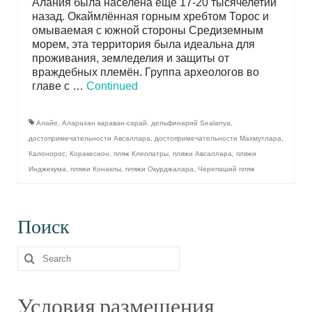
Алания была населена ещё 17-20 тысячелетий
назад. Окаймлённая горным хребтом Торос и
омываемая с южной стороны Средиземным
морем, эта территория была идеальна для
проживания, земледелия и защиты от
враждебных племён. Группа археологов во
главе с …
Continued
Алайе
,
Аларахан караван-сарай
,
дельфинарий Sealanya
,
достопримечательности Авсаллара
,
достопримечательности Махмутлара
,
Калонорос
,
Коракесион
,
пляж Клеопатры
,
пляжи Авсаллара
,
пляжи
Инджекума
,
пляжи Конаклы
,
пляжи Окурджалара
,
Черепаший пляж
Поиск
Search
for:
Условия размещения