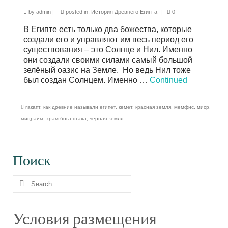
by
admin
|
posted in:
История Древнего Египта
|
0
В Египте есть только два божества, которые
создали его и управляют им весь период его
существования – это Солнце и Нил. Именно
они создали своими силами самый большой
зелёный оазис на Земле. Но ведь Нил тоже
был создан Солнцем. Именно …
Continued
гакапт
,
как древние называли египет
,
кемет
,
красная земля
,
мемфис
,
миср
,
мицраим
,
храм бога птаха
,
чёрная земля
Поиск
Search
for:
Условия размещения