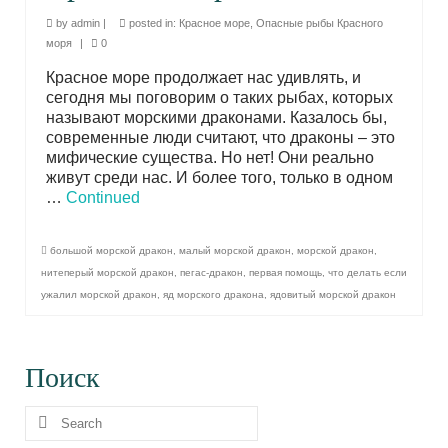
by
admin
|
posted in:
Красное море
,
Опасные рыбы Красного
моря
|
0
Красное море продолжает нас удивлять, и
сегодня мы поговорим о таких рыбах, которых
называют морскими драконами. Казалось бы,
современные люди считают, что драконы – это
мифические существа. Но нет! Они реально
живут среди нас. И более того, только в одном
…
Continued
большой морской дракон
,
малый морской дракон
,
морской дракон
,
нитеперый морской дракон
,
пегас-дракон
,
первая помощь
,
что делать если
ужалил морской дракон
,
яд морского дракона
,
ядовитый морской дракон
Поиск
Search
for: